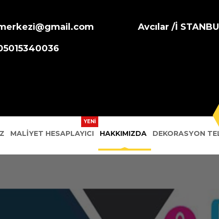
merkezi@gmail.com
Avcılar /İ STANB
905015340036
Z
MALIYET HESAPLAYICI
HAKKIMIZDA
DEKORASYON TEL