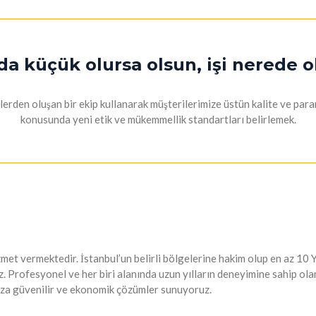
da küçük olursa olsun, işi nerede o
den oluşan bir ekip kullanarak müşterilerimize üstün kalite ve paranı
konusunda yeni etik ve mükemmellik standartları belirlemek.
 vermektedir. İstanbul’un belirli bölgelerine hakim olup en az 10 Yıll
 Profesyonel ve her biri alanında uzun yılların deneyimine sahip olan
ınıza güvenilir ve ekonomik çözümler sunuyoruz.