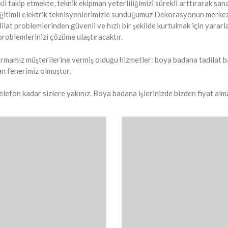
 takip etmekte, teknik ekipman yeterliliğimizi sürekli arttırarak san
Eğitimli elektrik teknisyenlerimizle sunduğumuz Dekorasyonun merkezi h
lat problemlerinden güvenli ve hızlı bir şekilde kurtulmak için yararla
roblemlerinizi çözüme ulaştıracaktır.
rmamız müşterilerine vermiş olduğu hizmetler: boya badana tadilat bak
n fenerimiz olmuştur.
 telefon kadar sizlere yakınız. Boya badana işlerinizde bizden fiyat a