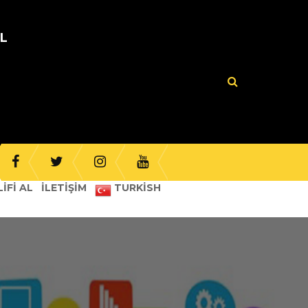
UL
IFI AL
İLETIŞIM
TURKISH