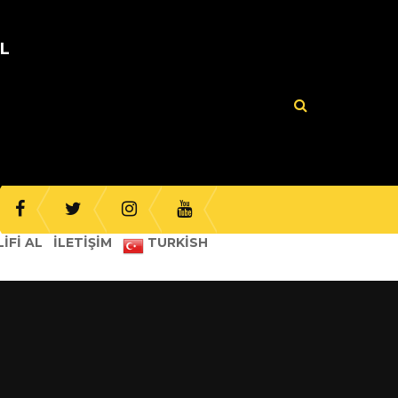
UL
IFI AL
İLETIŞIM
TURKISH