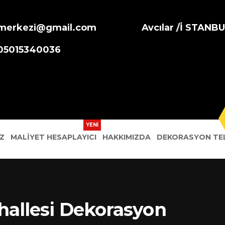
merkezi@gmail.com
Avcılar /İ STANB
905015340036
Z
MALIYET HESAPLAYICI
HAKKIMIZDA
DEKORASYON TEL
allesi Dekorasyon