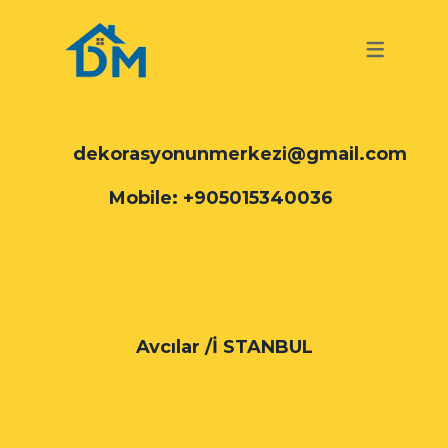
TURKISH
GERMAN
TURKISH
dekorasyonunmerkezi@gmail.com
Mobile: +905015340036
Avcılar /İ STANBUL