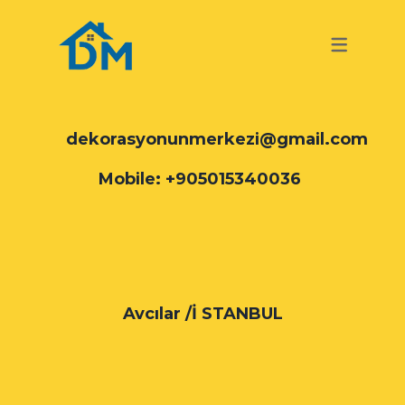
TURKISH
GERMAN
TURKISH
dekorasyonunmerkezi@gmail.com
Mobile: +905015340036
Avcılar /İ STANBUL