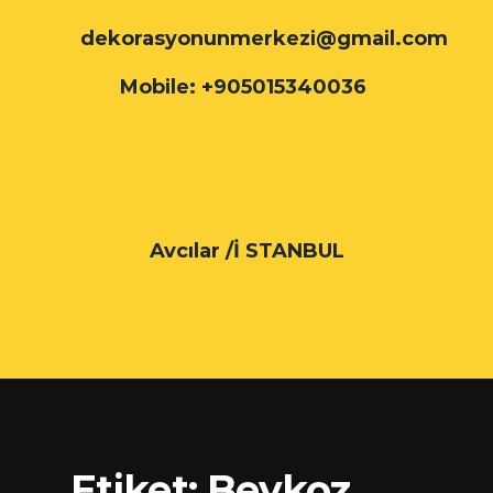
dekorasyonunmerkezi@gmail.com
Mobile: +905015340036
Avcılar /İ STANBUL
Etiket:
Beykoz