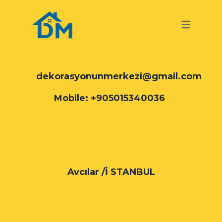
TURKISH
GERMAN
TURKISH
dekorasyonunmerkezi@gmail.com
Mobile: +905015340036
Avcılar /İ STANBUL