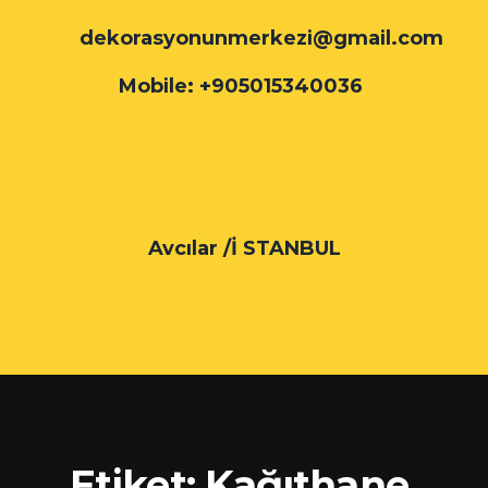
dekorasyonunmerkezi@gmail.com
Mobile: +905015340036
Avcılar /İ STANBUL
Etiket:
Kağıthane