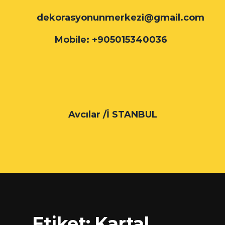
dekorasyonunmerkezi@gmail.com
Mobile: +905015340036
Avcılar /İ STANBUL
Etiket:
Kartal