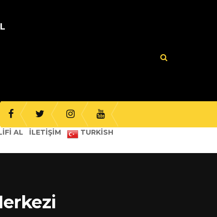
UL
IFI AL
İLETIŞIM
TURKISH
erkezi