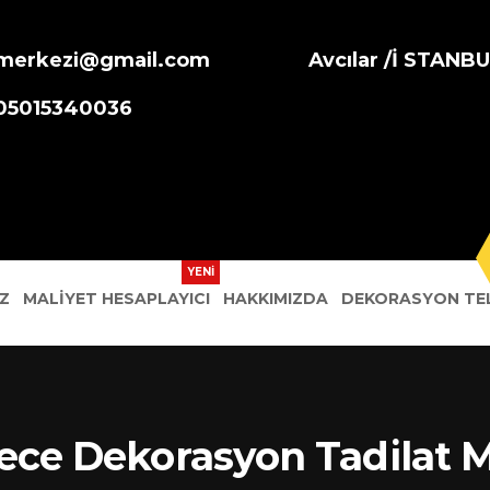
merkezi@gmail.com
Avcılar /İ STANB
905015340036
Z
MALIYET HESAPLAYICI
HAKKIMIZDA
DEKORASYON TEL
e Dekorasyon Tadilat M