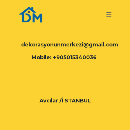
TURKISH
GERMAN
TURKISH
dekorasyonunmerkezi@gmail.com
Mobile: +905015340036
Avcılar /İ STANBUL