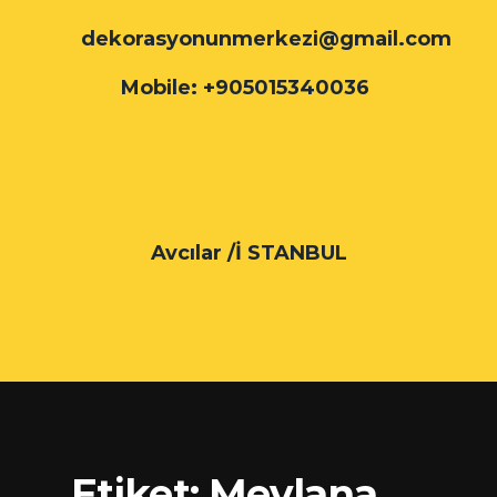
dekorasyonunmerkezi@gmail.com
Mobile: +905015340036
Avcılar /İ STANBUL
Etiket:
Mevlana