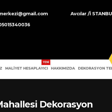
merkezi@gmail.com
Avcılar /İ STANB
905015340036
Z
MALIYET HESAPLAYICI
HAKKIMIZDA
DEKORASYON TEL
ahallesi Dekorasyon