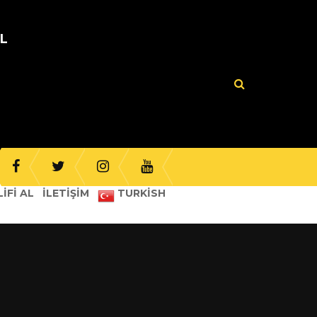
UL
IFI AL
İLETIŞIM
TURKISH