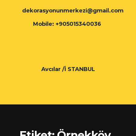
dekorasyonunmerkezi@gmail.com
Mobile: +905015340036
Avcılar /İ STANBUL
Etiket:
Örnekköy