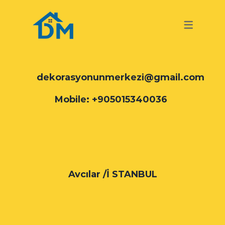
TURKISH
GERMAN
TURKISH
dekorasyonunmerkezi@gmail.com
Mobile: +905015340036
Avcılar /İ STANBUL