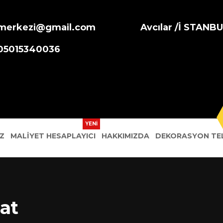
merkezi@gmail.com
Avcılar /İ STANB
905015340036
Z
MALIYET HESAPLAYICI
HAKKIMIZDA
DEKORASYON TEL
lat