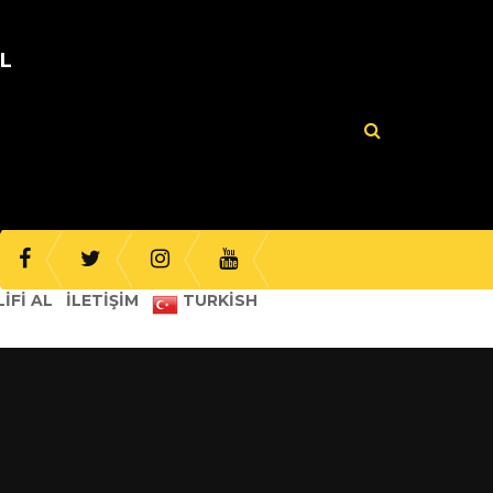
UL
IFI AL
İLETIŞIM
TURKISH