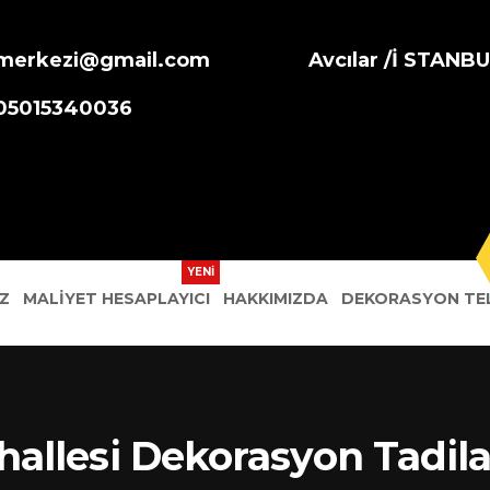
merkezi@gmail.com
Avcılar /İ STANB
905015340036
Z
MALIYET HESAPLAYICI
HAKKIMIZDA
DEKORASYON TEL
hallesi Dekorasyon Tadila