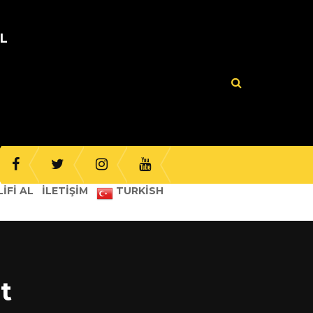
UL
IFI AL
İLETIŞIM
TURKISH
t