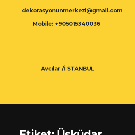
dekorasyonunmerkezi@gmail.com
Mobile: +905015340036
Avcılar /İ STANBUL
Etiket:
Üsküdar